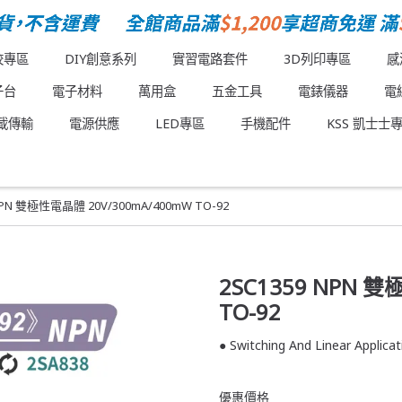
校專區
DIY創意系列
實習電路套件
3D列印專區
感
子台
電子材料
萬用盒
五金工具
電錶儀器
電
載傳輸
電源供應
LED專區
手機配件
KSS 凱士士
NPN 雙極性電晶體 20V/300mA/400mW TO-92
2SC1359 NPN 
TO-92
● Switching And Linear Applica
優惠價格