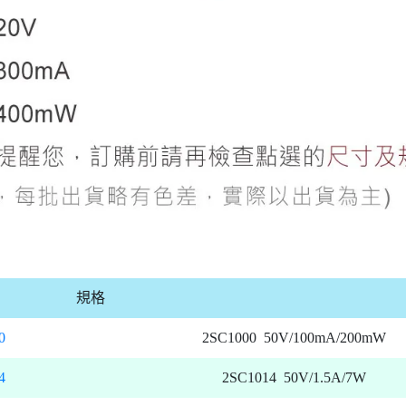
規格
0
2SC1000 50V/100mA/200mW
4
2SC1014 50V/1.5A/7W