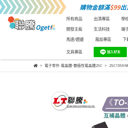
所有商品
出清專區
學
開發主板
生活科技
端
馬達/週邊
風扇專區
下
文具專區
電子零件-電晶體-雙極性電晶體2SC
2SC1359 