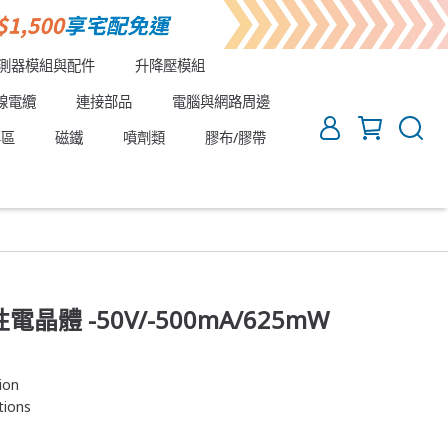
測器模組與配件
升降壓模組
線電纜
連接部品
電腦與網路周邊
專區
磁鐵
噴劑類
膠布/膠帶
性電晶體 -50V/-500mA/625mW
ion
tions