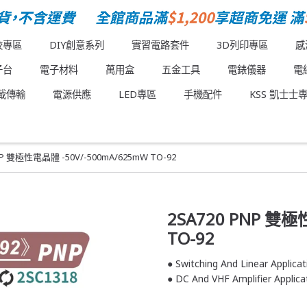
校專區
DIY創意系列
實習電路套件
3D列印專區
感
子台
電子材料
萬用盒
五金工具
電錶儀器
電
載傳輸
電源供應
LED專區
手機配件
KSS 凱士士
NP 雙極性電晶體 -50V/-500mA/625mW TO-92
2SA720 PNP 雙極
TO-92
● Switching And Linear Applicat
● DC And VHF Amplifier Applica