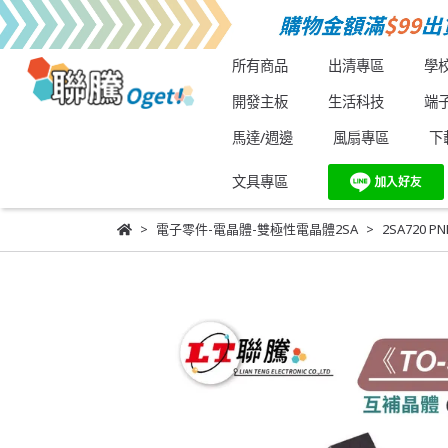
所有商品
出清專區
學
開發主板
生活科技
端
馬達/週邊
風扇專區
下
文具專區
電子零件-電晶體-雙極性電晶體2SA
2SA720 P