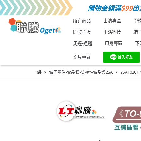
所有商品
出清專區
學
開發主板
生活科技
端
馬達/週邊
風扇專區
下
文具專區
電子零件-電晶體-雙極性電晶體2SA
2SA1020 