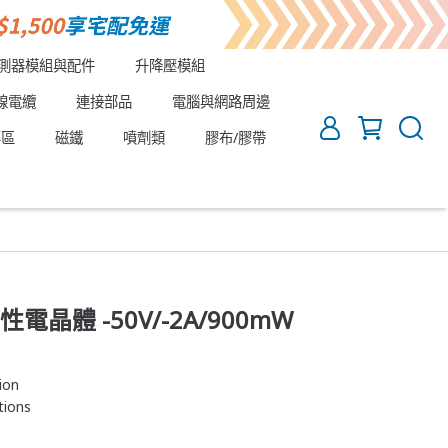
測器模組與配件
升降壓模組
線電纜
連接部品
電腦與網路周邊
專區
磁鐵
噴劑類
膠布/膠帶
極性電晶體 -50V/-2A/900mW
ion
tions