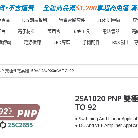
校專區
DIY創意系列
實習電路套件
3D列印專區
感
子台
電子材料
萬用盒
五金工具
電錶儀器
電
載傳輸
電源供應
LED專區
手機配件
KSS 凱士士
PNP 雙極性電晶體 -50V/-2A/900mW TO-92
2SA1020 PNP 雙
TO-92
● Switching And Linear Applicat
● DC And VHF Amplifier Applica