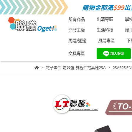
所有商品
出清專區
學
開發主板
生活科技
端
馬達/週邊
風扇專區
下
文具專區
電子零件-電晶體-雙極性電晶體2SA
2SA628 P