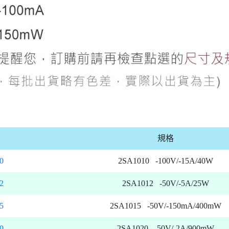
規格
0
2SA1010 -100V/-15A/40W
2
2SA1012 -50V/-5A/25W
5
2SA1015 -50V/-150mA/400mW
0
2SA1020 -50V/-2A/900mW