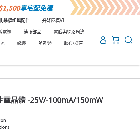
測器模組與配件
升降壓模組
線電纜
連接部品
電腦與網路周邊
專區
磁鐵
噴劑類
膠布/膠帶
性電晶體 -25V/-100mA/150mW
ion
tions