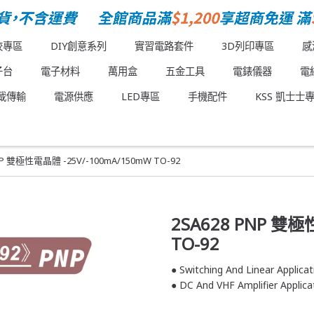
校專區
DIY創意系列
實習電路套件
3D列印專區
感
子台
電子材料
萬用盒
五金工具
電錶儀器
電
載傳輸
電源供應
LED專區
手機配件
KSS 凱士士
NP 雙極性電晶體 -25V/-100mA/150mW TO-92
2SA628 PNP 雙極
TO-92
● Switching And Linear Applicat
● DC And VHF Amplifier Applica