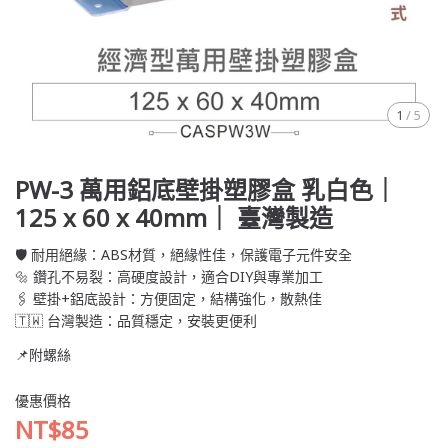
1
/
5
PW-3 萬用鋁底壁掛塑膠盒 乳白色｜
125 x 60 x 40mm｜ 臺灣製造
🛡️ 耐用絕緣：ABS材質，絕緣性佳，保護電子元件安全
🔩 鑽孔不易裂：高硬度設計，適合DIY與專業加工
🖇️ 壁掛+鋁底設計：方便固定，結構強化，散熱佳
🇹🇼 台灣製造：品質穩定，安裝更便利
📌附螺絲
優惠價格
NT$85