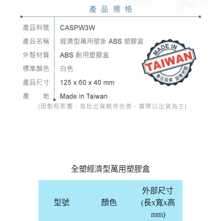
全塑經濟型萬用塑膠盒
外部尺寸
型號
顏色
(長x寬x高
mm)