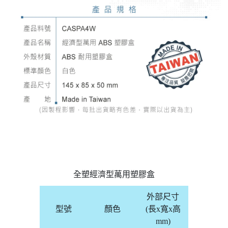
全塑經濟型萬用塑膠盒
外部尺寸
型號
顏色
(長x寬x高
mm)