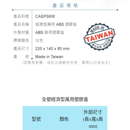
全塑經濟型萬用塑膠盒
外部尺寸
型號
顏色
(長x寬x高
mm)