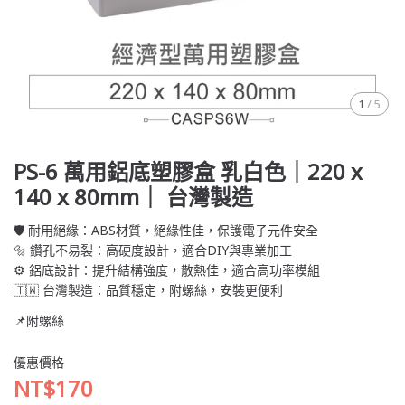
1
/
5
PS-6 萬用鋁底塑膠盒 乳白色｜220 x
140 x 80mm｜ 台灣製造
🛡️ 耐用絕緣：ABS材質，絕緣性佳，保護電子元件安全
🔩 鑽孔不易裂：高硬度設計，適合DIY與專業加工
⚙️ 鋁底設計：提升結構強度，散熱佳，適合高功率模組
🇹🇼 台灣製造：品質穩定，附螺絲，安裝更便利
📌附螺絲
優惠價格
NT$170