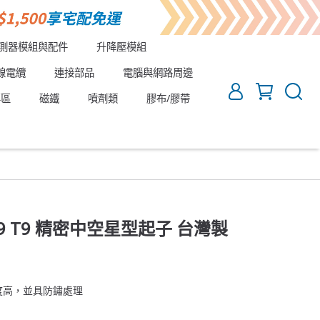
測器模組與配件
升降壓模組
線電纜
連接部品
電腦與網路周邊
專區
磁鐵
噴劑類
膠布/膠帶
H09 T9 精密中空星型起子 台灣製
度高，並具防鏽處理