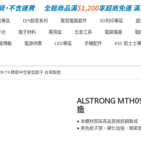
校專區
DIY創意系列
實習電路套件
3D列印專區
感
子台
電子材料
萬用盒
五金工具
電錶儀器
電
載傳輸
電源供應
LED專區
手機配件
KSS 凱士士
TH09 T9 精密中空星型起子 台灣製造
ALSTRONG MT
造
● 本體材質採高品質鉻釩鋼製成
● 黑色起子頭，硬化加強，精密