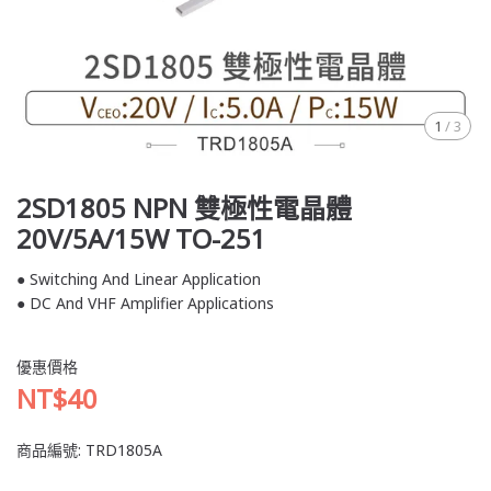
1
/
3
2SD1805 NPN 雙極性電晶體
20V/5A/15W TO-251
● Switching And Linear Application
● DC And VHF Amplifier Applications
優惠價格
NT$40
商品編號:
TRD1805A