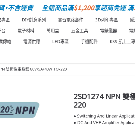
校專區
DIY創意系列
實習電路套件
3D列印專區
感
子台
電子材料
萬用盒
五金工具
電錶儀器
電
載傳輸
電源供應
LED專區
手機配件
KSS 凱士士
NPN 雙極性電晶體 80V/5A/40W TO-220
2SD1274 NPN 雙
220
● Switching And Linear Applicat
● DC And VHF Amplifier Applica