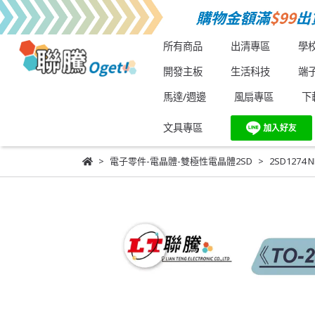
所有商品
出清專區
學
開發主板
生活科技
端
馬達/週邊
風扇專區
下
文具專區
電子零件-電晶體-雙極性電晶體2SD
2SD1274 