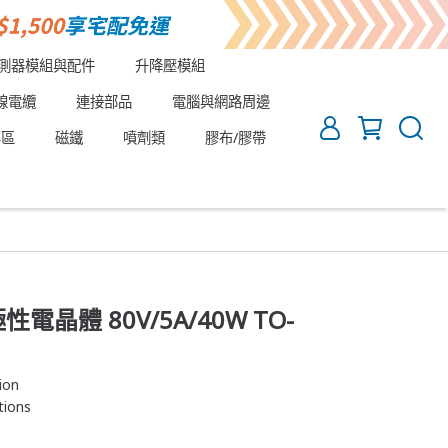
測器模組與配件
升降壓模組
線電纜
連接部品
電腦與網路周邊
專區
磁鐵
噴劑類
膠布/膠帶
極性電晶體 80V/5A/40W TO-
ion
tions