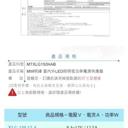
型號
商品規格－電壓Ｖ．電流Ａ．功率Ｗ
XLG-150-12-A
8.4~12V / 12.5A