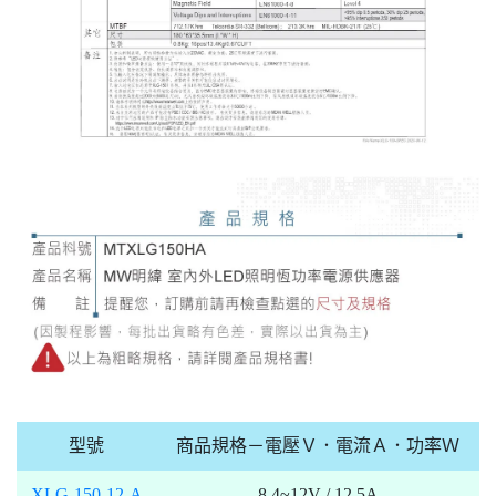
型號
商品規格－電壓Ｖ．電流Ａ．功率Ｗ
XLG-150-12-A
8.4~12V / 12.5A