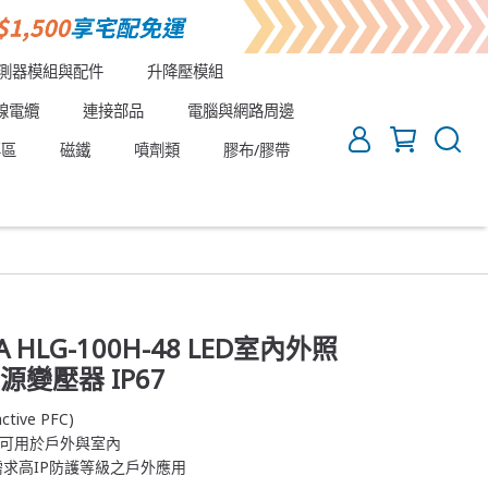
測器模組與配件
升降壓模組
線電纜
連接部品
電腦與網路周邊
專區
磁鐵
噴劑類
膠布/膠帶
A HLG-100H-48 LED室內外照
源變壓器 IP67
ve PFC)
等級可用於戶外與室內
需求高IP防護等級之戶外應用