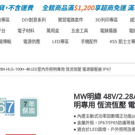
校專區
DIY創意系列
實習電路套件
3D列印專區
感
子台
電子材料
萬用盒
五金工具
電錶儀器
電
載傳輸
電源供應
LED專區
手機配件
KSS 凱士士
.28A HLG-100H-48 LED室內外照明專用 恆流恆壓 電源變壓器 IP67
MW明緯 48V/2.28
明專用 恆流恆壓 電
● 內建主動式功率因數矯正功能(acti
● 金屬外殼，IP67/IP65防護
● 適合於LED路燈、戶外照明及