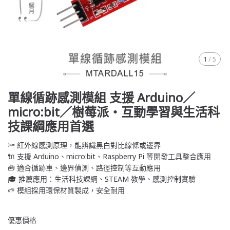
1
/
5
單線循跡感測模組 支援 Arduino／
micro:bit／樹莓派・互動學習與生活科
技課綱應用首選
🔦 紅外線感測原理，能辨識黑白對比線條或邊界
🔌 支援 Arduino、micro:bit、Raspberry Pi 等開發工具整合應用
🧰 適合循跡車、邊界偵測、路徑控制等互動應用
🎓 推薦應用：生活科技課綱、STEAM 教學、感測控制實驗
🌱 模組採用環保材質製成，安全耐用
優惠價格