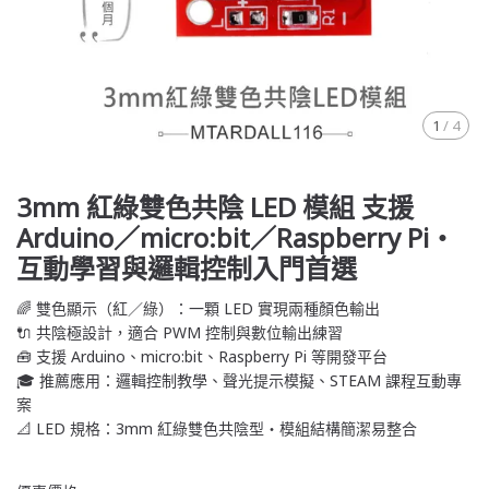
1
/
4
3mm 紅綠雙色共陰 LED 模組 支援
Arduino／micro:bit／Raspberry Pi・
互動學習與邏輯控制入門首選
🌈 雙色顯示（紅／綠）：一顆 LED 實現兩種顏色輸出
🔌 共陰極設計，適合 PWM 控制與數位輸出練習
🧰 支援 Arduino、micro:bit、Raspberry Pi 等開發平台
🎓 推薦應用：邏輯控制教學、聲光提示模擬、STEAM 課程互動專
案
📐 LED 規格：3mm 紅綠雙色共陰型・模組結構簡潔易整合