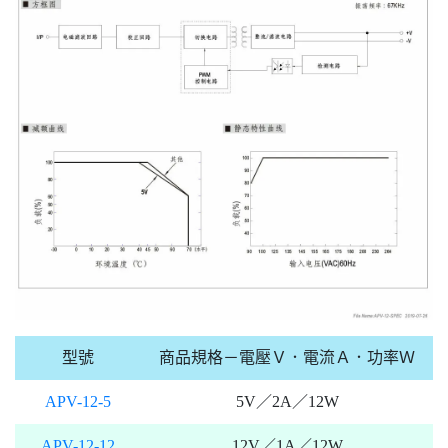
型號
商品規格－電壓Ｖ．電流Ａ．功率Ｗ
APV-12-5
5V／2A／12W
APV-12-12
12V／1A／12W