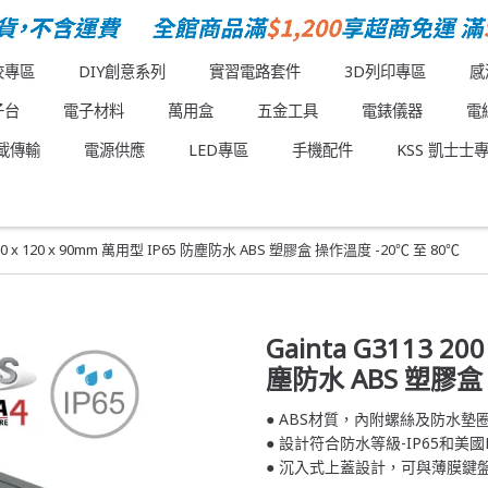
校專區
DIY創意系列
實習電路套件
3D列印專區
感
子台
電子材料
萬用盒
五金工具
電錶儀器
電
載傳輸
電源供應
LED專區
手機配件
KSS 凱士士
 200 x 120 x 90mm 萬用型 IP65 防塵防水 ABS 塑膠盒 操作溫度 -20℃ 至 80℃
Gainta G3113 20
塵防水 ABS 塑膠盒 
● ABS材質，內附螺絲及防水墊
● 設計符合防水等級-IP65和美國
● 沉入式上蓋設計，可與薄膜鍵