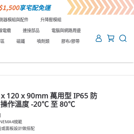
測器模組與配件
升降壓模組
線電纜
連接部品
電腦與網路周邊
專區
磁鐵
噴劑類
膠布/膠帶
0 x 120 x 90mm 萬用型 IP65 防
操作溫度 -20℃ 至 80℃
圈
NEMA4規範
盤或面板設計做搭配