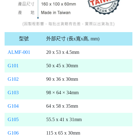
型號
外部尺寸 (長x寬x高, mm)
ALMF-001
20 x 53 x 4.5mm
G101
50 x 45 x 30mm
G102
90 x 36 x 30mm
G103
98 × 64 × 34mm
G104
64 x 58 x 35mm
G105
55.5 x 41 x 31mm
G106
115 x 65 x 30mm