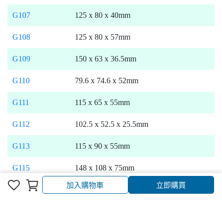
G107
125 x 80 x 40mm
G108
125 x 80 x 57mm
G109
150 x 63 x 36.5mm
G110
79.6 x 74.6 x 52mm
G111
115 x 65 x 55mm
G112
102.5 x 52.5 x 25.5mm
G113
115 x 90 x 55mm
G115
148 x 108 x 75mm
加入購物車
立即購買
G116
160 x 100 x 60mm
G117
160 x 100 x 81mm