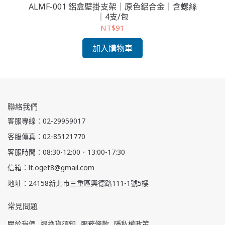
箱｜
ALMF-001 鋁盒壁掛支架｜原色鋁合金｜含螺絲
G1
 x
｜4支/包
NT$91
加入購物車
聯絡我們
客服專線：02-29959017
客服傳真：02-85121770
客服時間：08:30-12:00．13:00-17:30
信箱：lt.oget8@gmail.com
地址：24158新北市三重區興德路111-1號5樓
常見問題
關於我們
退換貨須知
服務條款
隱私權政策