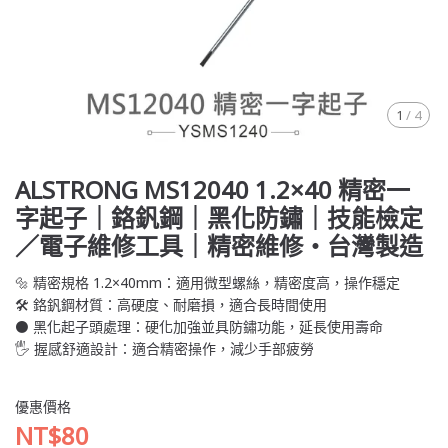
1
/
4
ALSTRONG MS12040 1.2×40 精密一
字起子｜鉻釩鋼｜黑化防鏽｜技能檢定
／電子維修工具｜精密維修・台灣製造
🔩 精密規格 1.2×40mm：適用微型螺絲，精密度高，操作穩定
🛠️ 鉻釩鋼材質：高硬度、耐磨損，適合長時間使用
⚫ 黑化起子頭處理：硬化加強並具防鏽功能，延長使用壽命
🖐️ 握感舒適設計：適合精密操作，減少手部疲勞
優惠價格
NT$80