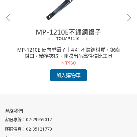
・
MP-1210E 反向型鑷子｜4.4" 不鏽鋼材質・鋸齒
I
用工
鉗口・精準夾取・聯騰出品高性價比工具
用
NT$80
加入購物車
聯絡我們
客服專線：02-29959017
客服傳真：02-85121770