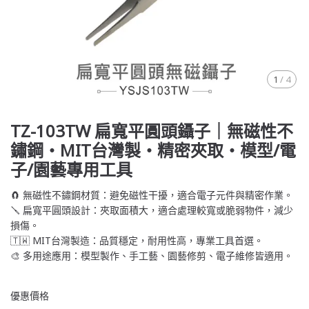
1
/
4
TZ-103TW 扁寬平圓頭鑷子｜無磁性不
鏽鋼・MIT台灣製・精密夾取・模型/電
子/園藝專用工具
🧲 無磁性不鏽鋼材質：避免磁性干擾，適合電子元件與精密作業。
🪛 扁寬平圓頭設計：夾取面積大，適合處理較寬或脆弱物件，減少
損傷。
🇹🇼 MIT台灣製造：品質穩定，耐用性高，專業工具首選。
🎨 多用途應用：模型製作、手工藝、園藝修剪、電子維修皆適用。
優惠價格