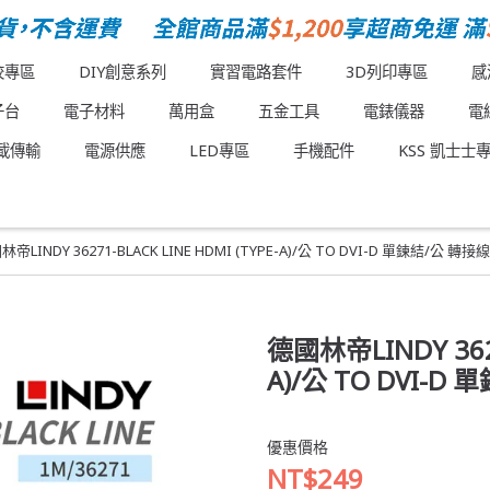
校專區
DIY創意系列
實習電路套件
3D列印專區
感
子台
電子材料
萬用盒
五金工具
電錶儀器
電
載傳輸
電源供應
LED專區
手機配件
KSS 凱士士
帝LINDY 36271-BLACK LINE HDMI (TYPE-A)/公 TO DVI-D 單鍊結/公 轉接線
德國林帝LINDY 3627
A)/公 TO DVI-D
優惠價格
NT$249