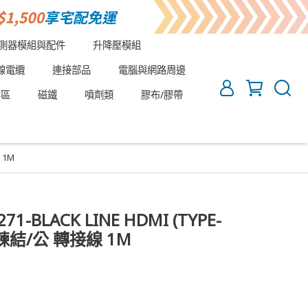
測器模組與配件
升降壓模組
線電纜
連接部品
電腦與網路周邊
專區
磁鐵
噴劑類
膠布/膠帶
 1M
1-BLACK LINE HDMI (TYPE-
 單鍊結/公 轉接線 1M