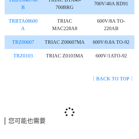
700V/40A RD91
B
700BRG
TRBTA08600
TRIAC
600V/8A TO-
A
MAC228A8
220AB
TRZ00607
TRIAC Z00607MA
600V/0.8A TO-92
TRZ0103
TRIAC Z0103MA
600V/1ATO-92
｜BACK TO TOP｜
您可能也需要