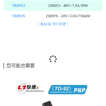
TRB953
2SB953 -40V/-7.0A/30W
TRB976
2SB976 -18V/-5.0A/750mW
｜BACK TO TOP｜
您可能也需要