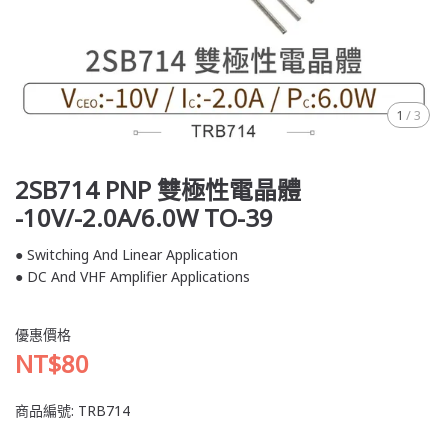
1
/
3
2SB714 PNP 雙極性電晶體
-10V/-2.0A/6.0W TO-39
● Switching And Linear Application
● DC And VHF Amplifier Applications
優惠價格
NT$80
商品編號:
TRB714