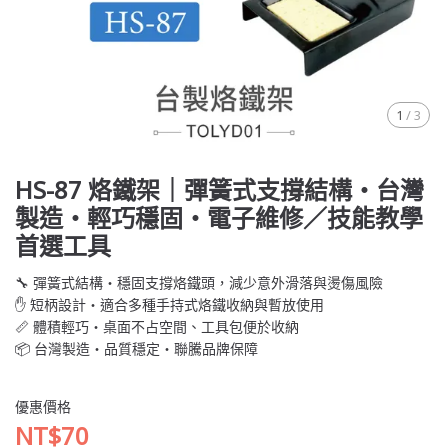
1
/
3
HS-87 烙鐵架｜彈簧式支撐結構・台灣
製造・輕巧穩固・電子維修／技能教學
首選工具
🔧 彈簧式結構・穩固支撐烙鐵頭，減少意外滑落與燙傷風險
✋ 短柄設計・適合多種手持式烙鐵收納與暫放使用
📏 體積輕巧・桌面不占空間、工具包便於收納
📦 台灣製造・品質穩定・聯騰品牌保障
優惠價格
NT$70