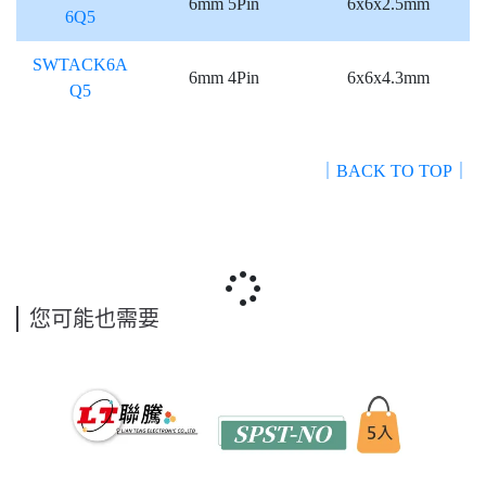
6mm 5Pin
6x6x2.5mm
6Q5
SWTACK6A
6mm 4Pin
6x6x4.3mm
Q5
｜BACK TO TOP｜
您可能也需要