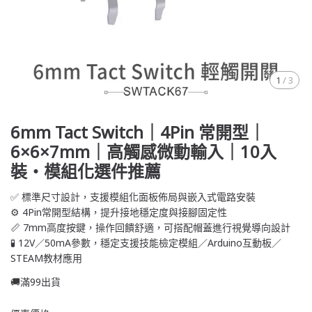
1
/
3
6mm Tact Switch｜4Pin 常開型｜
6×6×7mm｜高觸感微動輸入｜10入
裝・模組化選件推薦
✅ 標準尺寸設計，支援模組化面板佈局與嵌入式電路安裝
⚙️ 4Pin常開型結構，提升接地穩定度與接腳固定性
📏 7mm高度按鍵，操作回饋舒適，可搭配帽蓋進行視覺導向設計
🧪 12V／50mA參數，穩定支援技能檢定模組／Arduino互動板／
STEAM教材應用
🚚滿99出貨