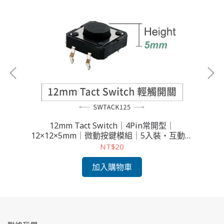
3mm
12mm Tact Switch｜4Pin常開型｜
圓
推薦
12×12×5mm｜微動按鍵模組｜5入裝・互動教
育推薦件
NT$20
加入購物車