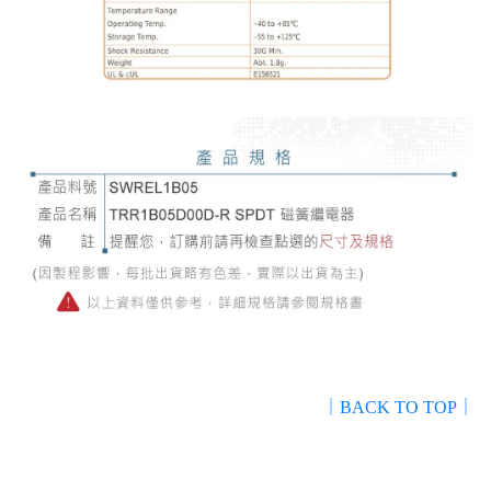
｜BACK TO TOP｜