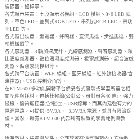
編碼器、搖桿等。
各式顯示裝置：七段顯示器模組、LCD 模組、8×8 LED 陣
列、單色LED、並列式RGB LED、串列式RGB LED、高功
率LED 等。
各式輸出裝置：繼電器、蜂鳴器、直流馬達、步進馬達、雙
軸機械臂等。
各式感測器：3 軸加速度計、光線感測器、聲音感測器、類
比溫度感測器、數位溫濕度感測器、霍爾感測器、超音波感
測器、循跡感測模組等。
各式跨平台裝置：Wi-Fi 模組、藍牙模組、紅外線接收器(含
遙控器)、USB 控制介面等。
在KTM-600 多功能開發平台備妥各式實驗或學習所需之相
關配件與耗材，包括杜邦線(公對公、母對母各40 條)、強力
磁鐵、優質遙控器(含電池)、USB線等。而其內建強有力的
電源電路，可提供+5V/3A、+3.3V/3A 電源，並具有限流保
護。當然，還有KTM-600 內部所有裝置的學習範例與教
材。
所有教材、裝置與配件，全部放置在優質鋁箱內，方便收