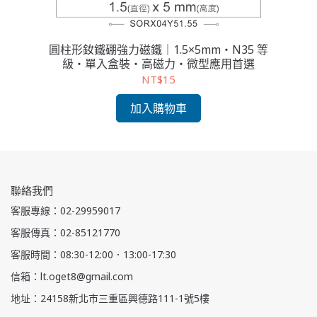
場・
圓柱形釹鐵硼強力磁鐵｜1.5×5mm・N35 等
圓
實驗
級・單入盒裝・高磁力・微型應用首選
單
NT$15
加入購物車
聯絡我們
客服專線：02-29959017
客服傳真：02-85121770
客服時間：08:30-12:00．13:00-17:30
信箱：lt.oget8@gmail.com
地址：24158新北市三重區興德路111-1號5樓