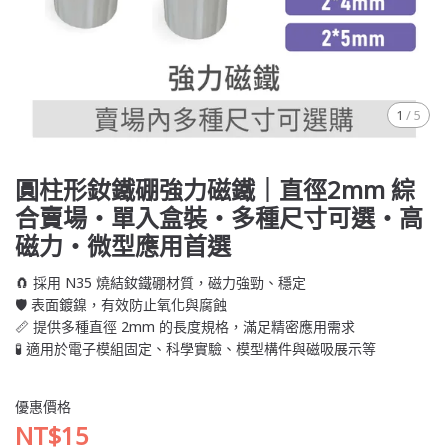
1
/
5
圓柱形釹鐵硼強力磁鐵｜直徑2mm 綜
合賣場・單入盒裝・多種尺寸可選・高
磁力・微型應用首選
🧲 採用 N35 燒結釹鐵硼材質，磁力強勁、穩定
🛡️ 表面鍍鎳，有效防止氧化與腐蝕
📏 提供多種直徑 2mm 的長度規格，滿足精密應用需求
🧪 適用於電子模組固定、科學實驗、模型構件與磁吸展示等
優惠價格
NT$15