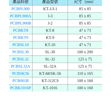
產品料號
產品型號
尺寸（mm）
PCBPL900
KT-1/J-1
85 x 85
PCBPL900A
J-3
85 x 85
PCBPL900B
J-2
85 x 85
PCBKT8
KT-8
47 x 73
PCBKT9
KT-9
47 x 73
PCBSL10
KT-10
47 x 73
PCBSL30
SL-30
100 x 200
PCBSL32
SL-32
125 x 75
PCBSL32A
SL-32A
125 x 75
PCBSK56
KT-68/SK-56
110 x 165
PCB001B
KT-112CS
100 x 160
PCBK1016P
KT-1016
100 x 160