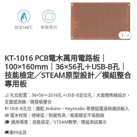
1
/
4
KT-1016 PCB電木萬用電路板｜
100×160mm｜36×56孔＋USB-B孔｜
技能檢定／STEAM原型設計／模組整合
專用板
📐 孔位配置：36×56＝2016孔＋USB-B定位孔｜大面積佈線設計，
支援感測器／開發板整合
🔌 USB-B孔位｜適配 Arduino、Keystudio 等模組電源與通訊輸入
🧰 電木材質｜絕緣佳／耐磨性高／板面穩定不易翹曲
🎓 適用場景：技能檢定／STEAM教學／模組測試展示
🚚滿99出貨