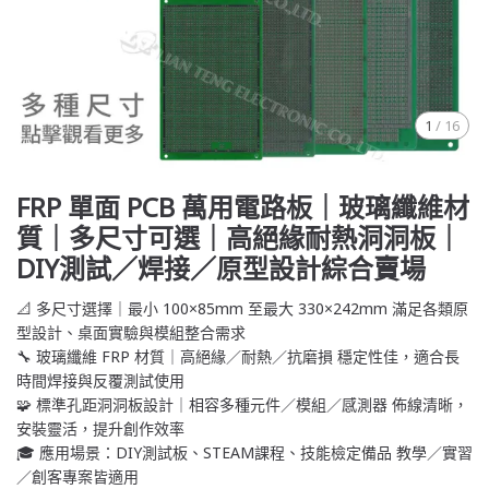
1
/
16
FRP 單面 PCB 萬用電路板｜玻璃纖維材
質｜多尺寸可選｜高絕緣耐熱洞洞板｜
DIY測試／焊接／原型設計綜合賣場
📐 多尺寸選擇｜最小 100×85mm 至最大 330×242mm 滿足各類原
型設計、桌面實驗與模組整合需求
🔧 玻璃纖維 FRP 材質｜高絕緣／耐熱／抗磨損 穩定性佳，適合長
時間焊接與反覆測試使用
🧩 標準孔距洞洞板設計｜相容多種元件／模組／感測器 佈線清晰，
安裝靈活，提升創作效率
🎓 應用場景：DIY測試板、STEAM課程、技能檢定備品 教學／實習
／創客專案皆適用