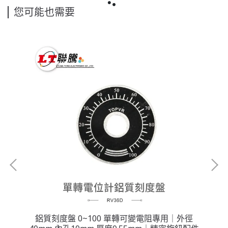
您可能也需要
孔｜
鋁質刻度盤 0~100 單轉可變電阻專用｜外徑
銀