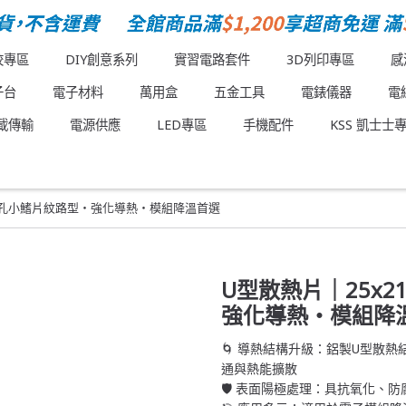
校專區
DIY創意系列
實習電路套件
3D列印專區
感
子台
電子材料
萬用盒
五金工具
電錶儀器
電
載傳輸
電源供應
LED專區
手機配件
KSS 凱士士
m 邊孔小鰭片紋路型・強化導熱・模組降溫首選
U型散熱片｜25x2
強化導熱・模組降
🌀 導熱結構升級：鋁製U型散
通與熱能擴散
🛡️ 表面陽極處理：具抗氧化