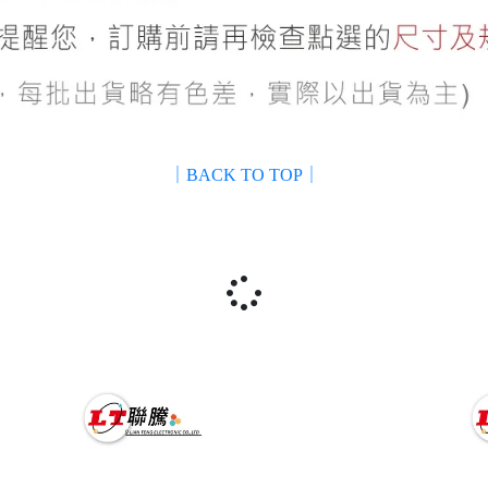
｜BACK TO TOP｜