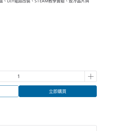
溫、DIY電路改裝、STEAM教學實驗、致冷晶片與
立即購買