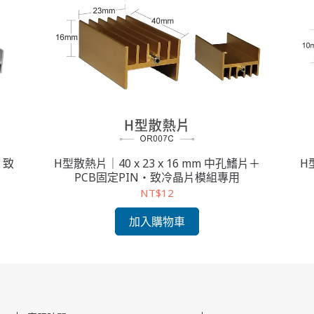
・致
H型散熱片｜40 x 23 x 16 mm 中孔鰭片＋
H
PCB固定PIN・致冷晶片模組專用
NT$12
加入購物車