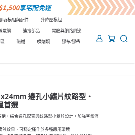
測器模組與配件
升降壓模組
線電纜
連接部品
電腦與網路周邊
專區
磁鐵
噴劑類
膠布/膠帶
1x24mm 邊孔小鰭片紋路型・
溫首選
熱結構，結合邊孔配置與紋路型小鰭片設計，加強空氣流
、防腐蝕效果，可穩定運作於多種應用環境