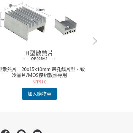
型散熱片｜20x15x10mm 邊孔鰭片型・致
H型散熱片｜25
冷晶片/MOS模組散熱專用
子模組
NT$10
加入購物車