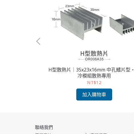
mm 邊孔鰭片型＋
H型散熱片｜35x23x16mm 中孔鰭片型
N
冷模組散熱專用
NT$12
加入購物車
聯絡我們