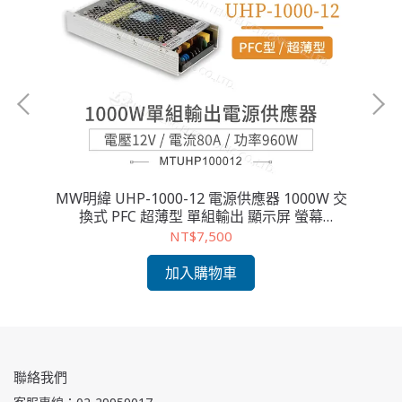
交換
MW明緯 UHP-1000-12 電源供應器 1000W 交
M
換式 PFC 超薄型 單組輸出 顯示屏 螢幕
12V/80A/960W
NT$7,500
加入購物車
聯絡我們