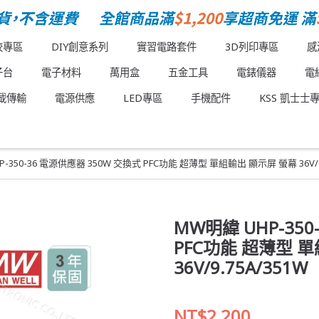
校專區
DIY創意系列
實習電路套件
3D列印專區
感
子台
電子材料
萬用盒
五金工具
電錶儀器
電
載傳輸
電源供應
LED專區
手機配件
KSS 凱士士
-350-36 電源供應器 350W 交換式 PFC功能 超薄型 單組輸出 顯示屏 螢幕 36V/9.
MW明緯 UHP-350
PFC功能 超薄型 
36V/9.75A/351W
NT$2,200