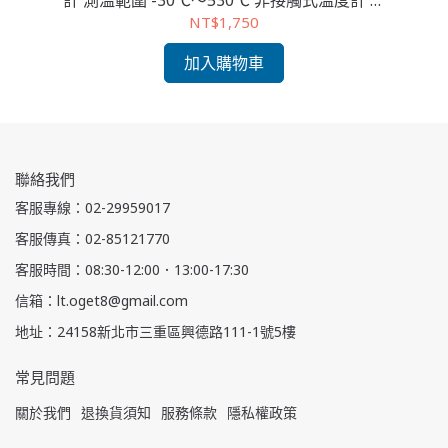
計 測溫範圍 -30℃～530℃ 非接觸式溫度計 食
外
品安全檢測 工業測溫
NT$1,750
加入購物車
聯絡我們
客服專線：02-29959017
客服傳真：02-85121770
客服時間：08:30-12:00．13:00-17:30
信箱：lt.oget8@gmail.com
地址：24158新北市三重區興德路111-1號5樓
常見問題
關於我們
退換貨須知
服務條款
隱私權政策