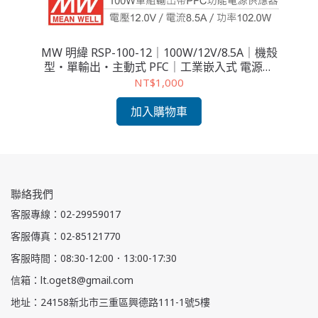
機殼
MW 明緯 RSP-100-12｜100W/12V/8.5A｜機殼
M
源供
型・單輸出・主動式 PFC｜工業嵌入式 電源供
機
應器
NT$1,000
加入購物車
聯絡我們
客服專線：02-29959017
客服傳真：02-85121770
客服時間：08:30-12:00．13:00-17:30
信箱：lt.oget8@gmail.com
地址：24158新北市三重區興德路111-1號5樓