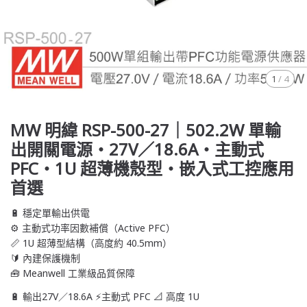
1
/
4
MW 明緯 RSP-500-27｜502.2W 單輸
出開關電源・27V／18.6A・主動式
PFC・1U 超薄機殼型・嵌入式工控應用
首選
🔋 穩定單輸出供電
⚙️ 主動式功率因數補償（Active PFC）
📏 1U 超薄型結構（高度約 40.5mm）
🔰 內建保護機制
🧰 Meanwell 工業級品質保障
🔋 輸出27V／18.6A ⚡主動式 PFC 📐 高度 1U