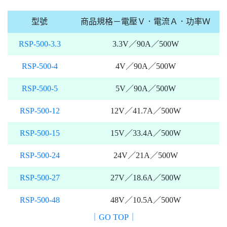
型號
商品規格－電壓Ｖ．電流Ａ．功率Ｗ
RSP-500-3.3
3.3V／90A／500W
RSP-500-4
4V／90A／500W
RSP-500-5
5V／90A／500W
RSP-500-12
12V／41.7A／500W
RSP-500-15
15V／33.4A／500W
RSP-500-24
24V／21A／500W
RSP-500-27
27V／18.6A／500W
RSP-500-48
48V／10.5A／500W
｜GO TOP｜