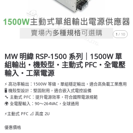
1
/
10
MW 明緯 RSP-1500 系列｜1500W 單
組輸出・機殼型・主動式 PFC・全電壓
輸入・工業電源
⚡ 高功率輸出：1500W 等級，單組穩定輸出，適合高負載工業應用
🖥️ 機殼型設計：堅固耐用，適合嵌入式電控設備
🔧 主動式 PFC：提升電源效率，符合國際電源規範
🌍 全電壓輸入：90〜264VAC，全球通用
⚡主動式 PFC 📐 高度 2U
優惠價格