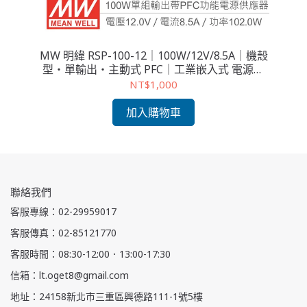
機殼
MW 明緯 RSP-100-12｜100W/12V/8.5A｜機殼
M
源供
型・單輸出・主動式 PFC｜工業嵌入式 電源供
機
應器
NT$1,000
加入購物車
聯絡我們
客服專線：02-29959017
客服傳真：02-85121770
客服時間：08:30-12:00．13:00-17:30
信箱：lt.oget8@gmail.com
地址：24158新北市三重區興德路111-1號5樓