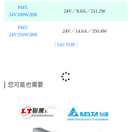
PMT-
24V／8.8A／211.2W
24V200W2BR
PMT-
24V／14.6A／350.4W
24V350W2BR
｜GO TOP｜
您可能也需要