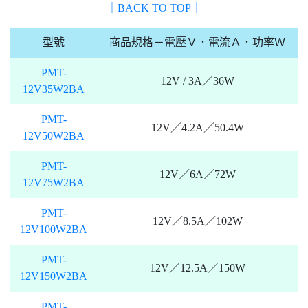
｜BACK TO TOP｜
型號
商品規格－電壓Ｖ．電流Ａ．功率Ｗ
PMT-
12V / 3A／36W
12V35W2BA
PMT-
12V／4.2A／50.4W
12V50W2BA
PMT-
12V／6A／72W
12V75W2BA
PMT-
12V／8.5A／102W
12V100W2BA
PMT-
12V／12.5A／150W
12V150W2BA
PMT-