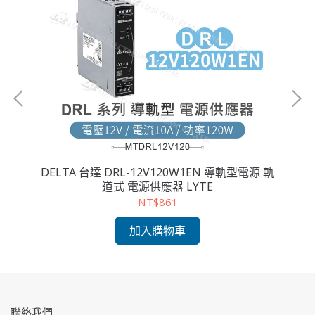
源供
DELTA 台達 DRL-12V120W1EN 導軌型電源 軌
DE
壓電
道式 電源供應器 LYTE
NT$861
加入購物車
聯絡我們