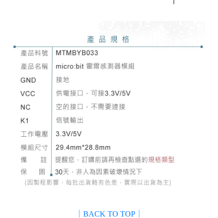
｜BACK TO TOP｜