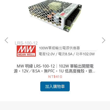
關電
MW 明緯 LRS-100-12｜102W 單輸出開關電
M
・嵌
源・12V／8.5A・無PFC・1U 低高度機殼・嵌入
源
式電源入門首選
NT$410
加入購物車