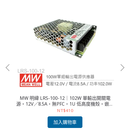
關電
MW 明緯 LRS-100-12｜102W 單輸出開關電
M
・嵌
源・12V／8.5A・無PFC・1U 低高度機殼・嵌入
源
式電源入門首選
NT$410
加入購物車