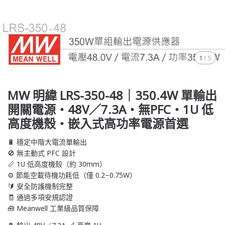
1
/
5
MW 明緯 LRS-350-48｜350.4W 單輸出
開關電源・48V／7.3A・無PFC・1U 低
高度機殼・嵌入式高功率電源首選
🔋 穩定中階大電流單輸出
🚫 無主動式 PFC 設計
📏 1U 低高度機殼（約 30mm）
⚙️ 節能空載待機功耗低（僅 0.2~0.75W）
🔰 安全防護機制完整
🧾 通過多項安規認證
🧰 Meanwell 工業級品質保障