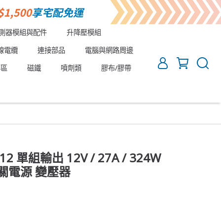
測器模組與配件
升降壓模組
線電纜
連接部品
電腦與網路周邊
專區
磁鐵
噴劑類
膠布/膠帶
2 單組輸出 12V / 27A / 324W
開關電源 變壓器