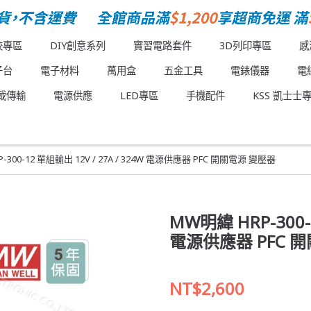
校專區
DIY創意系列
實習電路套件
3D列印專區
感
子台
電子材料
萬用盒
五金工具
電錶儀器
電
載傳輸
電源供應
LED專區
手機配件
KSS 凱士士
-300-12 單組輸出 12V / 27A / 324W 電源供應器 PFC 開關電源 變壓器
MW明緯 HRP-300-1
電源供應器 PFC 
NT$2,600