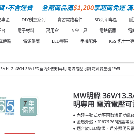
校專區
DIY創意系列
實習電路套件
3D列印專區
感
子台
電子材料
萬用盒
五金工具
電錶儀器
電
載傳輸
電源供應
LED專區
手機配件
KSS 凱士士
3.3A HLG-480H-36A LED室內外照明專用 電流電壓可調 電源變壓器 IP65
MW明緯 36V/13.3
明專用 電流電壓可調
● 內建主動式功率因數矯正功能(acti
● 金屬外殼，IP67/IP65防護
● 適合於LED路燈、戶外照明及