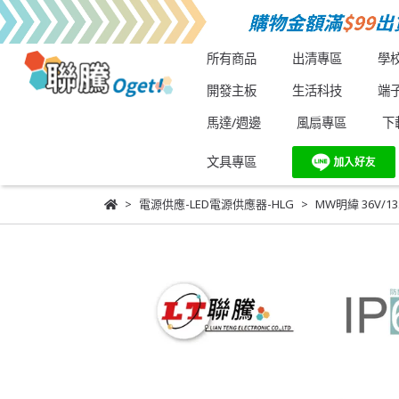
所有商品
出清專區
學
開發主板
生活科技
端
馬達/週邊
風扇專區
下
文具專區
電源供應-LED電源供應器-HLG
MW明緯 36V/1