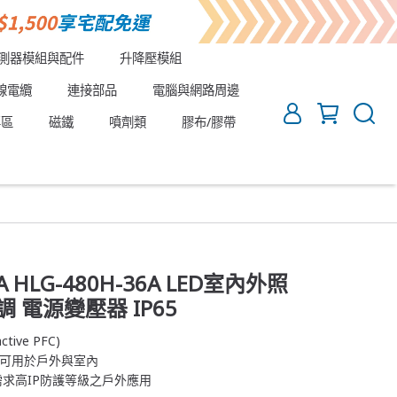
測器模組與配件
升降壓模組
線電纜
連接部品
電腦與網路周邊
專區
磁鐵
噴劑類
膠布/膠帶
A HLG-480H-36A LED室內外照
 電源變壓器 IP65
ve PFC)
等級可用於戶外與室內
需求高IP防護等級之戶外應用