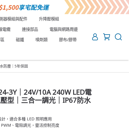
測器模組與配件
升降壓模組
線電纜
連接部品
電腦與網路周邊
專區
磁鐵
噴劑類
膠布/膠帶
67防水防塵｜5年保固
4-3Y｜24V/10A 240W LED電
壓型｜三合一調光｜IP67防水
計，適合多種 LED 照明應用
10V、PWM、電阻調光，靈活控制亮度