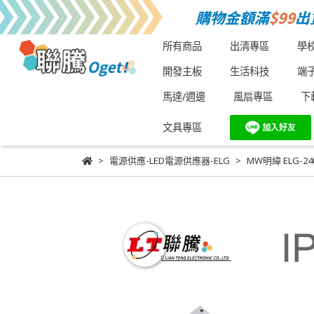
所有商品
出清專區
學
開發主板
生活科技
端
馬達/週邊
風扇專區
下
文具專區
電源供應-LED電源供應器-ELG
MW明緯 ELG-2