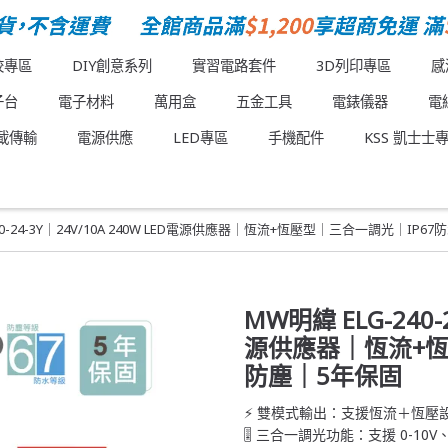
校專區
DIY創意系列
實習電路套件
3D列印專區
感
子台
電子材料
萬用盒
五金工具
電錶儀器
電
載傳輸
電源供應
LED專區
手機配件
KSS 凱士士
40-24-3Y｜24V/10A 240W LED電源供應器｜恆流+恆壓型｜三合一調光｜IP
MW明緯 ELG-240-2
源供應器｜恆流+恆
防塵｜5年保固
⚡ 雙模式輸出：支援恆流＋恆壓設
🎚️ 三合一調光功能：支援 0-