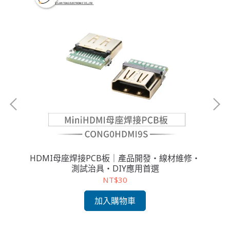
mm針
HDMI母座焊接PCB板｜產品開發・線材維修・
L
測試治具・DIY應用首選
NT$30
加入購物車