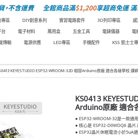
校專區
DIY創意系列
實習電路套件
3D列印專區
感
子台
電子材料
萬用盒
五金工具
電錶儀器
電
載傳輸
電源供應
LED專區
手機配件
KSS 凱士士
S0413 KEYESTUDIO ESP32-WROOM-32D 相容Arduino原廠 適合各級學校 
KS0413 KEYESTU
Arduino原廠 適
● ESP32-WROOM-32是一款通用
● 核心是 ESP32-D0WDQ6 晶
● ESP32晶片休眠電流小於5uA