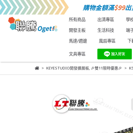
所有商品
出清專區
學
開發主板
生活科技
端
馬達/週邊
風扇專區
下
文具專區
KEYESTUDIO開發擴展板
,
🎉雙11限時優惠🎉
K