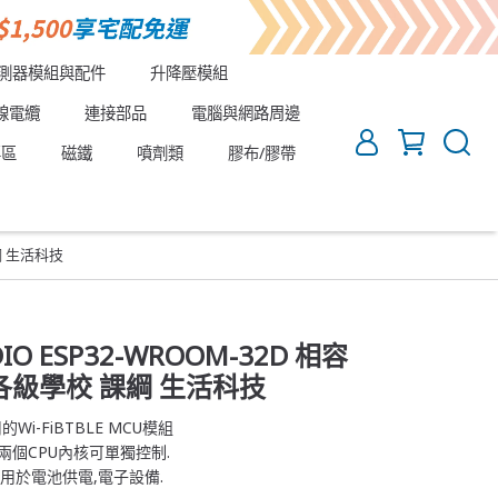
測器模組與配件
升降壓模組
線電纜
連接部品
電腦與網路周邊
專區
磁鐵
噴劑類
膠布/膠帶
課綱 生活科技
DIO ESP32-WROOM-32D 相容
合各級學校 課綱 生活科技
的Wi-FiBTBLE MCU模組
片.兩個CPU內核可單獨控制.
適用於電池供電,電子設備.