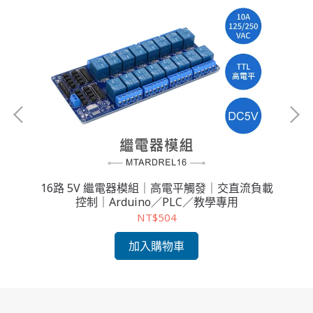
C｜
16路 5V 繼電器模組｜高電平觸發｜交直流負載
1
PLC
控制｜Arduino／PLC／教學專用
流
NT$504
加入購物車