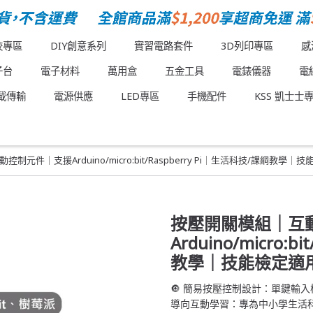
校專區
DIY創意系列
實習電路套件
3D列印專區
感
子台
電子材料
萬用盒
五金工具
電錶儀器
電
載傳輸
電源供應
LED專區
手機配件
KSS 凱士士
制元件｜支援Arduino/micro:bit/Raspberry Pi｜生活科技/課綱教學｜
按壓開關模組｜互
Arduino/micro:
教學｜技能檢定適
🔘 簡易按壓控制設計：單鍵輸入
導向互動學習：專為中小學生活