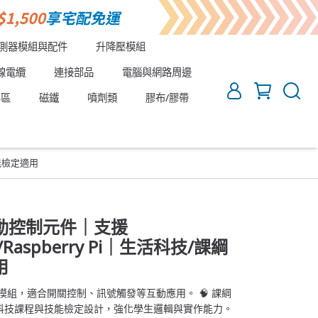
測器模組與配件
升降壓模組
線電纜
連接部品
電腦與網路周邊
專區
磁鐵
噴劑類
膠布/膠帶
技能檢定適用
動控制元件｜支援
bit/Raspberry Pi｜生活科技/課綱
用
模組，適合開關控制、訊號觸發等互動應用。 🧠 課綱
科技課程與技能檢定設計，強化學生邏輯與實作能力。