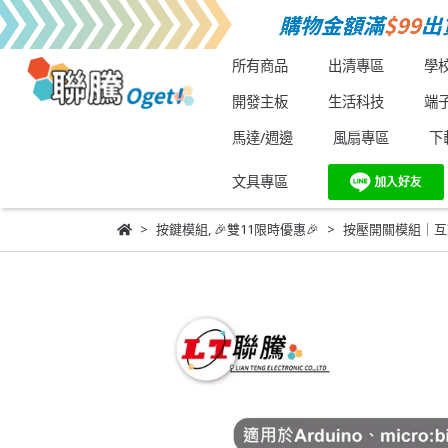
所有商品
出清專區
學
開發主板
生活科技
端
馬達/週邊
風扇專區
下
文具專區
按鍵模組
,
🎉雙11限時優惠🎉
按壓開關模組｜互動控