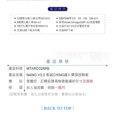
｜BACK TO TOP｜